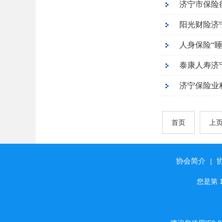
济宁市保险
阳光财险济
人身保险“
泰康人寿济宁
济宁保险业积
首页
上
协会简介
|
您是第 