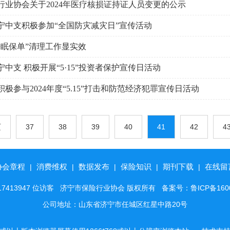
行业协会关于2024年医疗核损证持证人员变更的公示
宁中支积极参加“全国防灾减灾日”宣传活动
睡眠保单”清理工作显实效
中支 积极开展“5·15”投资者保护宣传日活动
极参与2024年度“5.15”打击和防范经济犯罪宣传日活动
页
37
38
39
40
41
42
4
协会章程
消费维权
数据发布
保险知识
期刊下载
在线留
|
|
|
|
|
17413947 位访客 济宁市保险行业协会 版权所有
备案号：鲁ICP备160
公司地址：山东省济宁市任城区红星中路20号