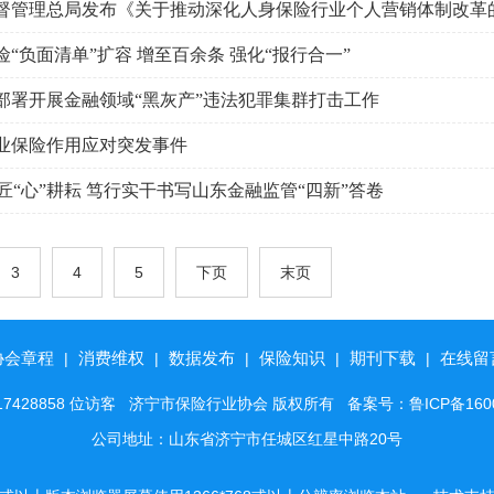
身险“负面清单”扩容 增至百余条 强化“报行合一”
部署开展金融领域“黑灰产”违法犯罪集群打击工作
业保险作用应对突发事件
 匠“心”耕耘 笃行实干书写山东金融监管“四新”答卷
3
4
5
下页
末页
协会章程
消费维权
数据发布
保险知识
期刊下载
在线留
|
|
|
|
|
17428858 位访客 济宁市保险行业协会 版权所有
备案号：鲁ICP备160
公司地址：山东省济宁市任城区红星中路20号