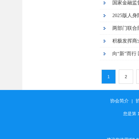
2025版人
两部门联合
积极发挥商
向“新”而行
1
2
协会简介
|
您是第 