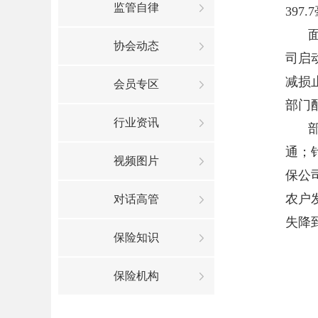
监管自律
39
协会动态
司启
减损
会员专区
部门
行业资讯
通；
视频图片
保公
农户
对话高管
失降
保险知识
保险机构