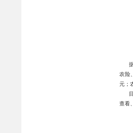
农险
元；
查看