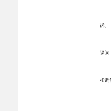
诉。
隔阂
和调