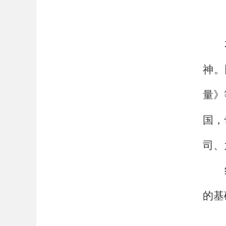
神。
量》
国，
司、
的基