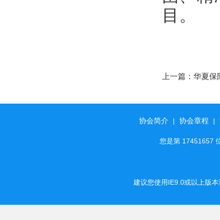
目。
上一篇：
华夏保
号”荣誉称号
协会简介
协会章程
|
|
您是第 174516
建议您使用IE9.0或以上版