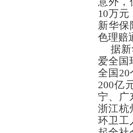
意外，
10万
新华保
色理赔
据新
爱全国
全国2
200
宁、广
浙江杭
环卫工
起全社