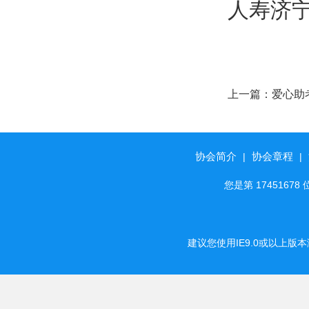
人寿济
上一篇：
爱心助考
中国人寿济宁任
中高考爱心捐赠
协会简介
协会章程
|
|
您是第 174516
建议您使用IE9.0或以上版