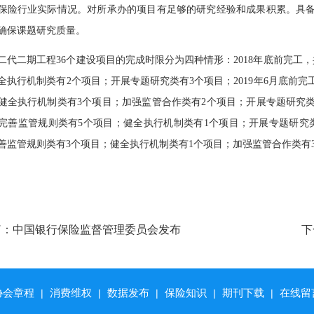
保险行业实际情况。对所承办的项目有足够的研究经验和成果积累。具
确保课题研究质量。
二代二期工程36个建设项目的完成时限分为四种情形：2018年底前完工
全执行机制类有2个项目；开展专题研究类有3个项目；2019年6月底前完
健全执行机制类有3个项目；加强监管合作类有2个项目；开展专题研究类有
完善监管规则类有5个项目；健全执行机制类有1个项目；开展专题研究类有
善监管规则类有3个项目；健全执行机制类有1个项目；加强监管合作类有
篇：
中国银行保险监督管理委员会发布
下
人税收递延型商业养老保险业务管理暂
法》
协会章程
消费维权
数据发布
保险知识
期刊下载
在线留
|
|
|
|
|