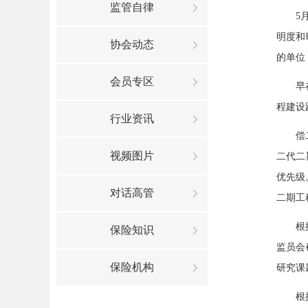
监管自律
5
明度和
协会动态
的单位
会员专区
早
程建设
行业资讯
偿
视频图片
二代二
优先级
对话高管
二期工
根
保险知识
监员会
保险机构
研究课
根