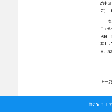
悉中国
等），
偿
目；健
项目；
其中，
目。完
上一
《个
行办
协会简介
|