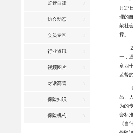
监管自律
月2
理的
协会动态
献社
撑。
会员专区
行业资讯
一，
章四
视频图片
监督
对话高管
品、
保险知识
为的
套标
保险机构
《自
保险