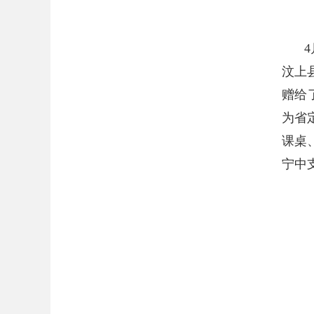
汶上
赠给
为省
课桌
宁中