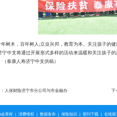
十年树木，百年树人;立业兴邦，教育为本。关注孩子的
济宁中支将通过开展形式多样的活动来温暖和关注孩子的
。（泰康人寿济宁中支供稿）
篇：
人保财险济宁市分公司与市金融办
下
业协会开展座谈交流
协会章程
消费维权
数据发布
保险知识
期刊下载
在线留
|
|
|
|
|