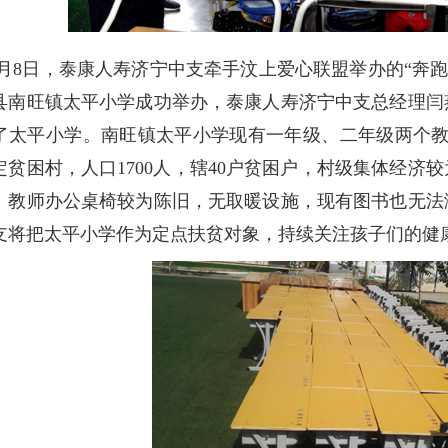
4月8日，泰康人寿济宁中支牵手汶上爱心联盟举办的“奔跑
县南旺镇太平小学成功举办，泰康人寿济宁中支总经理闫燕
了太平小学。南旺镇太平小学现有一年级、二年级两个教
定贫困村，人口1700人，辖40户贫困户，村级集体经济
、教师办公桌椅较为陈旧，无取暖设施，现有图书也无法
支将把太平小学作为定点扶贫对象，持续关注孩子们的健