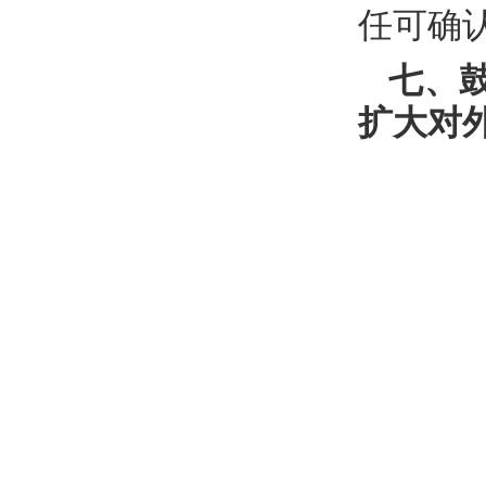
任可确
七、
扩大对