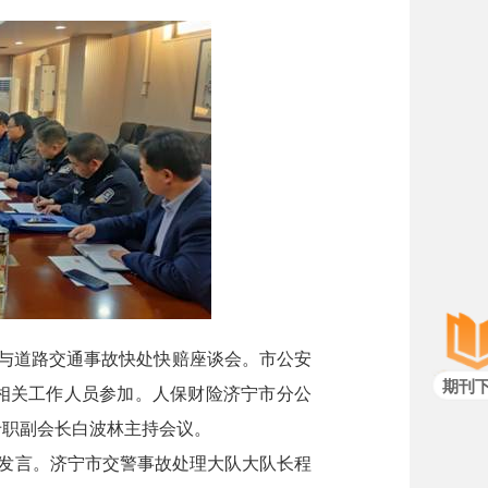
”与道路交通事故快处快赔座谈会。市公安
期刊
相关工作人员参加。人保财险济宁市分公
专职副会长白波林主持会议。
发言。济宁市交警事故处理大队大队长程