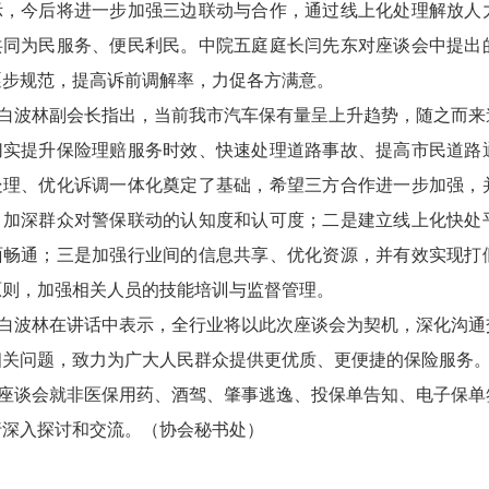
示，今后将进一步加强三边联动与合作，通过线上化处理解放人
共同为民服务、便民利民。中院五庭庭长闫先东对座谈会中提出
逐步规范，提高诉前调解率，力促各方满意。
白波林副会长指出，当前我市汽车保有量呈上升趋势，随之而来
切实提升保险理赔服务时效、快速处理道路事故、提高市民道路
处理、优化诉调一体化奠定了基础，希望三方合作进一步加强，
，加深群众对警保联动的认知度和认可度；二是建立线上化快处
面畅通；三是加强行业间的信息共享、优化资源，并有效实现打
原则，加强相关人员的技能培训与监督管理。
白波林在讲话中表示，全行业将以此次座谈会为契机，深化沟通
相关问题，致力为广大人民群众提供更优质、更便捷的保险服务
座谈会就非医保用药、酒驾、肇事逃逸、投保单告知、电子保单
行深入探讨和交流。（协会秘书处）