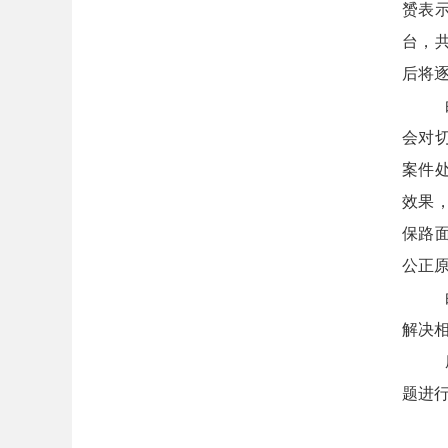
赟表
台，
后将
会对
案件
效果
保路
公正
解决
题进