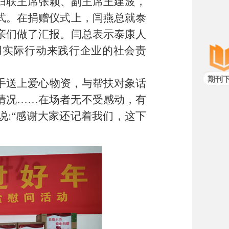
妇联主席张颖、副主席王建波，
式。在捐赠仪式上，闫燕总就泰
亲们做了汇报。闫总表示泰康人
用实际行动来践行企业的社会责
期刊
手送上爱心物资，与帮扶对象话
情况……在场者无不受感动，有
:“感谢大家还记着我们，这下