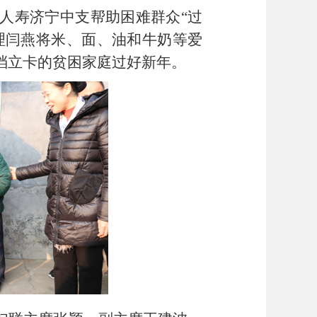
康人寿济宁中支帮助困难群众“过
理闫燕将米、面、油和牛奶等爱
档立卡的贫困家庭过好新年。