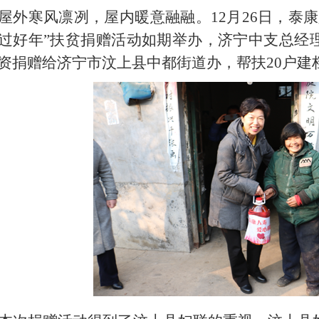
屋外寒风凛冽，屋内暖意融融。12月26日，泰
过好年”扶贫捐赠活动如期举办，济宁中支总经
资捐赠给济宁市汶上县中都街道办，帮扶20户建