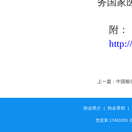
务国家
附：
http
上一篇：
中国银
强消费者权益保
意见
协会简介
协会章程
|
|
您是第 174518