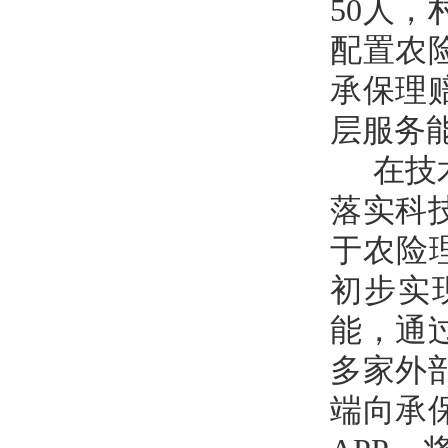
50人
配置农
承保理
层服务
在技
落实科
于农险
初步实
能，通
多家外
端向承