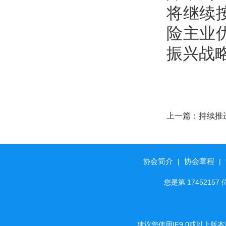
将继续
险主业
振兴战
上一篇：
持续推
资营商环境 —
业保险业最新公
协会简介
协会章程
|
|
您是第 174521
建议您使用IE9.0或以上版